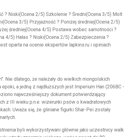
ść
?
Niski
(Ocena
2/5) Szkolenie
?
Średni
(Ocena
3/5) Molt
ni
(Ocena
3/5) Przyjazność
?
Poniżej średniej
(Ocena
2/5)
ej średniej
(Ocena
4/5) Postawa wobec samotności
?
ena
4/5) Hałas
?
Niski
(Ocena
2/5) Zabezpieczenia
?
est oparta na ocenie ekspertów lapkins.ru i opiniach
. Nie dlatego, że należały do wielkich mongolskich
na epoki, a jedną z najdłuższych jest Imperium Han (206BC -
leziono najwcześniejszy dokument potwierdzający
ach z III wieku p.n.e. wizerunki psów o kwadratowych
ch. Uważa się, że gliniane figurki Shar-Pei zostały
marłych.
stnienia byli wykorzystywani głównie jako uczestnicy walk