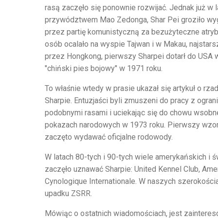
rasą zaczęło się ponownie rozwijać. Jednak już w 
przywództwem Mao Zedonga, Shar Pei groziło wyg
przez partię komunistyczną za bezużyteczne atrybu
osób ocalało na wyspie Tajwan i w Makau, najstars
przez Hongkong, pierwszy Sharpei dotarł do USA 
"chiński pies bojowy" w 1971 roku.
To właśnie wtedy w prasie ukazał się artykuł o rza
Sharpie. Entuzjaści byli zmuszeni do pracy z ogran
podobnymi rasami i uciekając się do chowu wsobn
pokazach narodowych w 1973 roku. Pierwszy wzorze
zaczęto wydawać oficjalne rodowody.
W latach 80-tych i 90-tych wiele amerykańskich i 
zaczęło uznawać Sharpie: United Kennel Club, Amer
Cynologique Internationale. W naszych szerokości
upadku ZSRR.
Mówiąc o ostatnich wiadomościach, jest zaintere