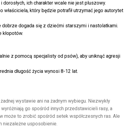
orosłych, ich charakter wcale nie jest pluszowy.
PSY
właściciela, który będzie potrafił utrzymać jego autorytet
Dalmatyńczyk
0
1 Sierpnia 2021
e dobrze dogada się z dziećmi starszymi i nastolatkami.
e kłopotów.
alnie z pomocą specjalisty od psów), aby uniknąć agresji
rednia długość życia wynosi 8-12 lat.
na żadnej wystawie ani na żadnym wybiegu. Niezwykły
 wyróżniają go spośród innych przedstawicieli rasy, a
how może to zrobić spośród setek współczesnych ras. Ale
h niezależne usposobienie.