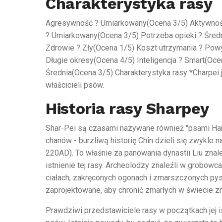
Charakterystyka rasy
Agresywność
?
Umiarkowany
(Ocena
3/5) Aktywno
?
Umiarkowany
(Ocena
3/5) Potrzeba opieki
?
Śred
Zdrowie
?
Zły
(Ocena
1/5) Koszt utrzymania
?
Powyż
Długie okresy
(Ocena
4/5) Inteligencja
?
Smart
(Oc
Średnia
(Ocena
3/5)
Charakterystyka rasy *Charpei j
właścicieli psów.
Historia rasy Sharpey
Shar-Pei są czasami nazywane również "psami Han"
chanów - burzliwą historię Chin dzieli się zwykle 
220AD). To właśnie za panowania dynastii Liu zna
istnienie tej rasy. Archeolodzy znaleźli w grobowc
ciałach, zakręconych ogonach i zmarszczonych pyska
zaprojektowane, aby chronić zmarłych w świecie z
Prawdziwi przedstawiciele rasy w początkach jej i