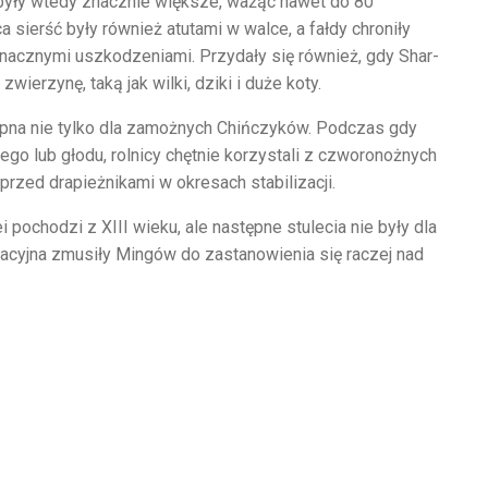
e były wtedy znacznie większe, ważąc nawet do 80
a sierść były również atutami w walce, a fałdy chroniły
 znacznymi uszkodzeniami. Przydały się również, gdy Shar-
ierzynę, taką jak wilki, dziki i duże koty.
stępna nie tylko dla zamożnych Chińczyków. Podczas gdy
o lub głodu, rolnicy chętnie korzystali z czworonożnych
przed drapieżnikami w okresach stabilizacji.
ochodzi z XIII wieku, ale następne stulecia nie były dla
ulacyjna zmusiły Mingów do zastanowienia się raczej nad