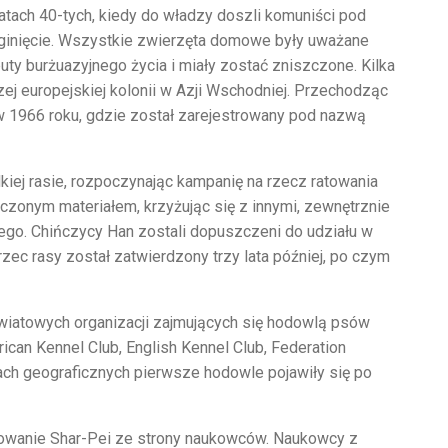
latach 40-tych, kiedy do władzy doszli komuniści pod
inięcie. Wszystkie zwierzęta domowe były uważane
ty burżuazyjnego życia i miały zostać zniszczone. Kilka
zej europejskiej kolonii w Azji Wschodniej. Przechodząc
w 1966 roku, gdzie został zarejestrowany pod nazwą
dkiej rasie, rozpoczynając kampanię na rzecz ratowania
iczonym materiałem, krzyżując się z innymi, zewnętrznie
ego. Chińczycy Han zostali dopuszczeni do udziału w
c rasy został zatwierdzony trzy lata później, po czym
światowych organizacji zajmujących się hodowlą psów
ican Kennel Club, English Kennel Club, Federation
ach geograficznych pierwsze hodowle pojawiły się po
sowanie Shar-Pei ze strony naukowców. Naukowcy z