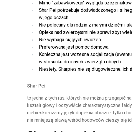
Mimo "zabawkowego" wyglądu szczeniaków i d
Shar Pei potrzebuje doświadczonego i silnego 
w jego oczach.
Nie polecany dla rodzin z małymi dziećmi, al
Opieka nad zwierzętami nie sprawi zbyt wiel
Nie wymaga ciągłych ćwiczeń.
Preferowana jest pomoc domowa.
Konieczna jest wczesna socjalizacja (ewentu
w stosunku do innych zwierząt i obcych.
Niestety, Sharpies nie są długowieczne, ich ś
Shar Pei
to jedna z tych ras, których nie można przegapić 
kształt głowy i oczywiście charakterystyczne fałdy
niebiesko-czarny język dopełnia obrazu - tylko c
nie mniejszą sławą wśród hodowców cieszy się ic