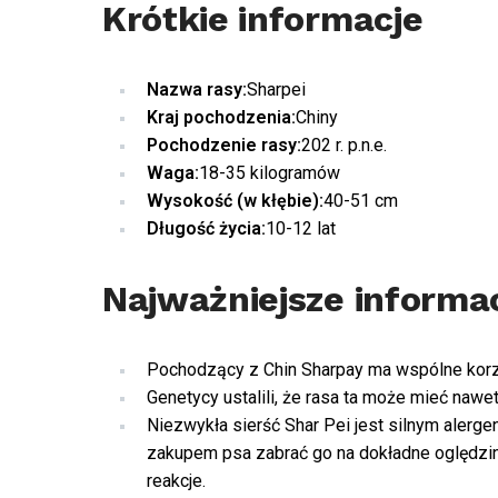
Krótkie informacje
Nazwa rasy:
Sharpei
Kraj pochodzenia:
Chiny
Pochodzenie rasy:
202 r. p.n.e.
Waga:
18-35 kilogramów
Wysokość (w kłębie):
40-51 cm
Długość życia:
10-12 lat
Najważniejsze informa
Pochodzący z Chin Sharpay ma wspólne korz
Genetycy ustalili, że rasa ta może mieć nawet
Niezwykła sierść Shar Pei jest silnym alerg
zakupem psa zabrać go na dokładne oględzin
reakcje.