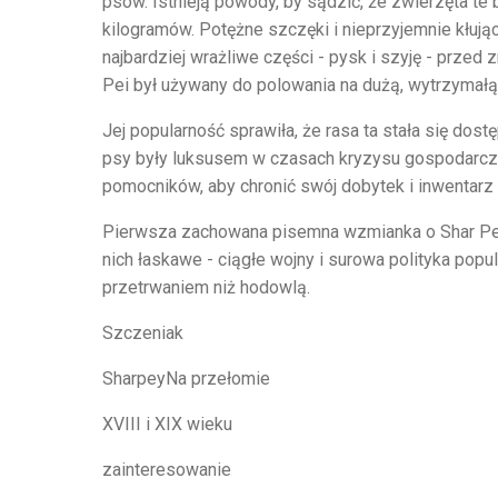
psów. Istnieją powody, by sądzić, że zwierzęta t
kilogramów. Potężne szczęki i nieprzyjemnie kłując
najbardziej wrażliwe części - pysk i szyję - przed
Pei był używany do polowania na dużą, wytrzymałą zw
Jej popularność sprawiła, że rasa ta stała się do
psy były luksusem w czasach kryzysu gospodarczeg
pomocników, aby chronić swój dobytek i inwentarz 
Pierwsza zachowana pisemna wzmianka o Shar Pei p
nich łaskawe - ciągłe wojny i surowa polityka pop
przetrwaniem niż hodowlą.
Szczeniak
SharpeyNa przełomie
XVIII i XIX wieku
zainteresowanie