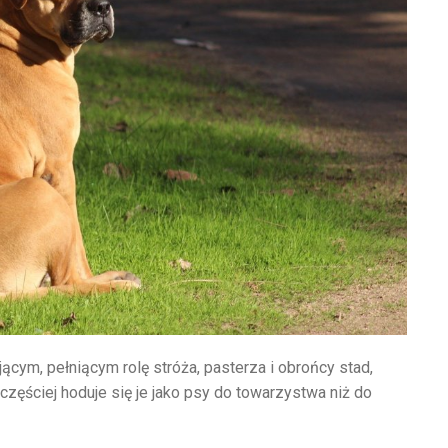
cym, pełniącym rolę stróża, pasterza i obrońcy stad,
ęściej hoduje się je jako psy do towarzystwa niż do