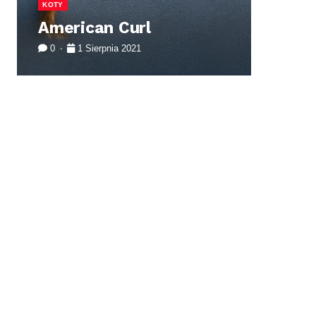
KOTY
PSY
American Curl
Da
0
1 Sierpnia 2021
0