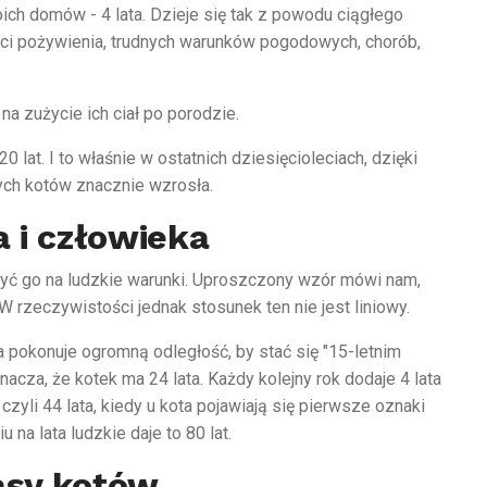
PSY
ch domów - 4 lata. Dzieje się tak z powodu ciągłego
Dalmatyńczyk
kości pożywienia, trudnych warunków pogodowych, chorób,
0
1 Sierpnia 2021
 na zużycie ich ciał po porodzie.
lat. I to właśnie w ostatnich dziesięcioleciach, dzięki
ych kotów znacznie wzrosła.
 i człowieka
zyć go na ludzkie warunki. Uproszczony wzór mówi nam,
W rzeczywistości jednak stosunek ten nie jest liniowy.
 pokonuje ogromną odległość, by stać się "15-letnim
znacza, że kotek ma 24 lata. Każdy kolejny rok dodaje 4 lata
czyli 44 lata, kiedy u kota pojawiają się pierwsze oznaki
u na lata ludzkie daje to 80 lat.
rasy kotów