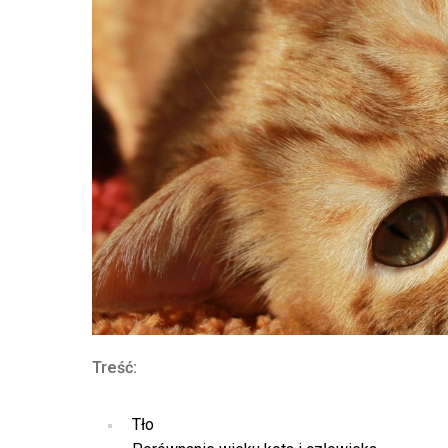
Treść:
Tło