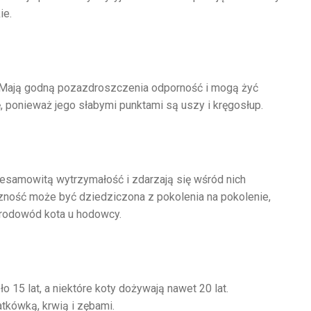
ie.
 Mają godną pozazdroszczenia odporność i mogą żyć
ę, ponieważ jego słabymi punktami są uszy i kręgosłup.
niesamowitą wytrzymałość i zdarzają się wśród nich
zność może być dziedziczona z pokolenia na pokolenie,
 rodowód kota u hodowcy.
 15 lat, a niektóre koty dożywają nawet 20 lat.
tkówką, krwią i zębami.