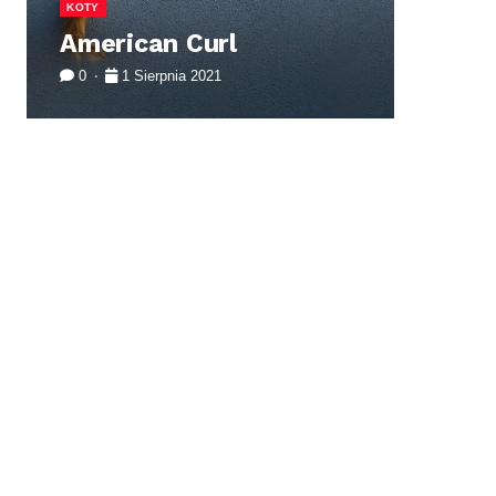
KOTY
PSY
American Curl
Da
0
1 Sierpnia 2021
0