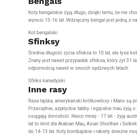
Bengals
Koty bengalskie żyją długo, dzięki temu, że nie cho
wynosi 15-16 lat. Wdzięczny bengal jest jedną z naj
Kot bengalski
Sfinksy
Średnia długość życia sfinksa to 10 lat, ale łyse k
Znany jest nawet przypadek sfinksa, który żył 31 l
odpornością nawet w swoich sędziwych latach.
Sfinks kanadyjski
Inne rasy
Rasa tajska, amerykański krótkowłosy i Manx są p
Przeciętnie, azjatyckie tabby i egipskie mau żyją o
osiągają dorosłość. Nieco mniej - 17 lat - żyją au
lat to limit dla Arabian Mau, Asian Shorthair i Selki
do 14-13 lat. Koty bombajskie i rakiety śnieżne mo