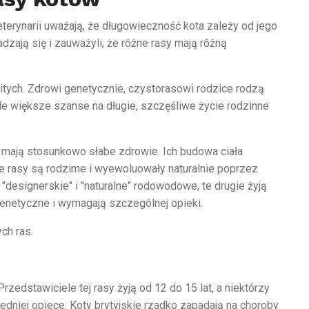
terynarii uważają, że długowieczność kota zależy od jego
adzają się i zauważyli, że różne rasy mają różną
tych. Zdrowi genetycznie, czystorasowi rodzice rodzą
le większe szanse na długie, szczęśliwe życie rodzinne
, mają stosunkowo słabe zdrowie. Ich budowa ciała
e rasy są rodzime i wyewoluowały naturalnie poprzez
designerskie" i "naturalne" rodowodowe, te drugie żyją
genetyczne i wymagają szczególnej opieki.
ch ras.
rzedstawiciele tej rasy żyją od 12 do 15 lat, a niektórzy
dniej opiece. Koty brytyjskie rzadko zapadają na choroby