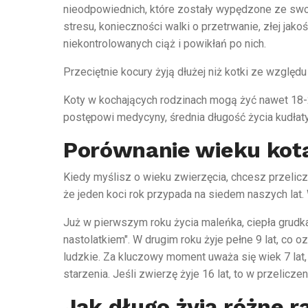
nieodpowiednich, które zostały wypędzone ze swoi
stresu, konieczności walki o przetrwanie, złej ja
niekontrolowanych ciąż i powikłań po nich.
Przeciętnie kocury żyją dłużej niż kotki ze względu
Koty w kochających rodzinach mogą żyć nawet 18-20 
postępowi medycyny, średnia długość życia kudłat
Porównanie wieku kota
Kiedy myślisz o wieku zwierzęcia, chcesz przelic
że jeden koci rok przypada na siedem naszych lat. 
Już w pierwszym roku życia maleńka, ciepła grudka
nastolatkiem". W drugim roku żyje pełne 9 lat, co o
ludzkie. Za kluczowy moment uważa się wiek 7 lat, 
starzenia. Jeśli zwierzę żyje 16 lat, to w przeliczeni
Jak długo żyją różne 