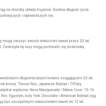
rują na choroby układu krążenia. Średnia długość życia
silniejszych i najtwardszych ras.
oty mogą cieszyć swoich właścicieli nawet przez 20 lat.
at. Zwierzęta tej rasy mogą pochwalić się doskonałą
rawdziwymi długowiecznymi kotami, osiągającymi 20 lat.
 rok krócej. "Devon Rex, Japanese Bobtail i Tiffany
stralijskie wędzone, Neva Masquerade i Maine Coon. 15-16
rk Rex. Egzotyki, koty York Chocolate i American Bobtail żyją
gą być szczęśliwymi właścicielami nawet do 12 lat.